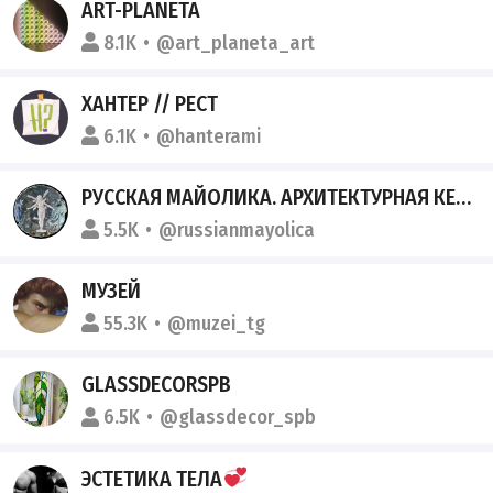
ART-PLANETA
8.1K
@art_planeta_art
ХАНТЕР // РЕСТ
6.1K
@hanterami
РУССКАЯ МАЙОЛИКА. АРХИТЕКТУРНАЯ КЕРАМИКА РУЧНОЙ РАБОТЫ.
5.5K
@russianmayolica
МУЗЕЙ
55.3K
@muzei_tg
GLASSDECORSPB
6.5K
@glassdecor_spb
ЭСТЕТИКА ТЕЛА