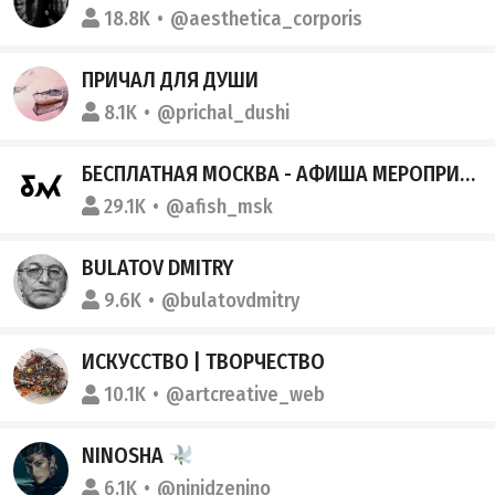
18.8K
@aesthetica_corporis
ПРИЧАЛ ДЛЯ ДУШИ
8.1K
@prichal_dushi
БЕСПЛАТНАЯ МОСКВА - АФИША МЕРОПРИЯТИЙ
29.1K
@afish_msk
BULATOV DMITRY
9.6K
@bulatovdmitry
ИСКУССТВО | ТВОРЧЕСТВО
10.1K
@artcreative_web
NINOSHA
6.1K
@ninidzenino