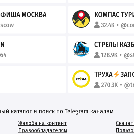
 АФИША МОСКВА
КОМПАС ТУР
oscow
32.4K
@com
КИ
СТРЕЛЫ КАЗБ
i64
128.9K
@st
ТРУХА
ЗАП
o
270.3K
@tr
й каталог и поиск по Telegram каналам
Жалоба на контент
Скачат
Правообладателям
Пользо