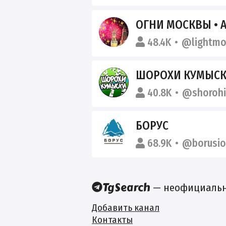
ОГНИ МОСКВЫ •
48.4K
@lightm
ШОРОХИ КУМЫС
40.8K
@shoroh
БОРУС
68.9K
@borusi
— неофициальны
Добавить канал
Контакты