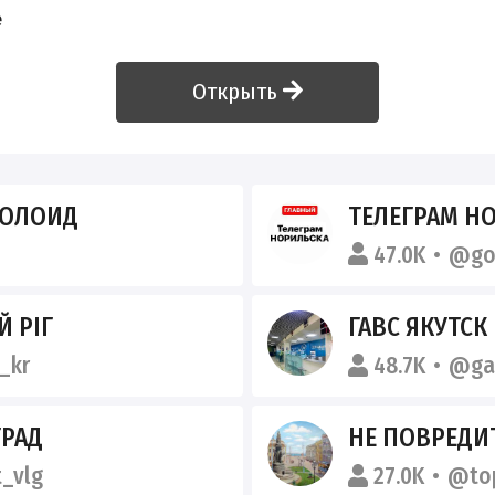
е
Открыть
БОЛОИД
ТЕЛЕГРАМ Н
47.0K
@gor
 РІГ
ГАВС ЯКУТСК
_kr
48.7K
@ga
ГРАД
НЕ ПОВРЕДИТ
_vlg
27.0K
@to