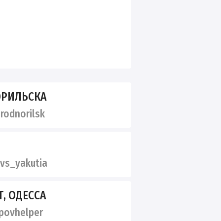
ОРИЛЬСКА
odnorilsk
vs_yakutia
, ОДЕССА
povhelper