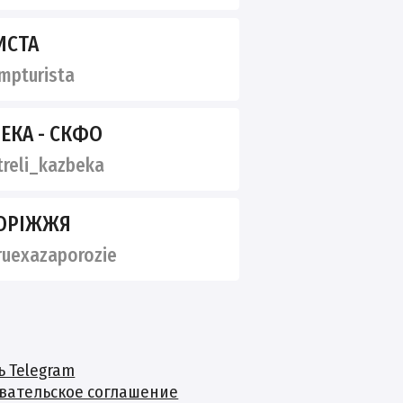
ИСТА
pturista
ЕКА - СКФО
reli_kazbeka
ОРІЖЖЯ
uexazaporozie
ь Telegram
вательское соглашение