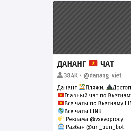
ДАНАНГ
ЧАТ
38.4K
@danang_viet
Дананг
Пляжи,
Досто
Главный чат по Вьетнам
Все чаты по Вьетнаму
LI
Все чаты
LINK
Реклама @vsevoprocy
Разбан @un_bun_bot