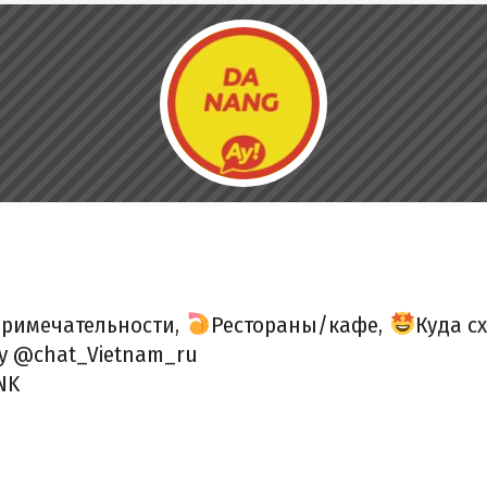
примечательности,
Рестораны/кафе,
Куда с
у @chat_Vietnam_ru
NK