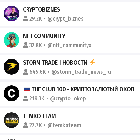
CRYPTOBIZNES
29.2K
@crypt_biznes
NFT COMMUNITY
32.8K
@nft_communityx
STORM TRADE | НОВОСТИ
645.6K
@storm_trade_news_ru
THE CLUB 100 - КРИПТОВАЛЮТЫЙ ОКОП
219.3K
@crypto_okop
ТЕМКО TEAM
27.7K
@temkoteam