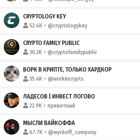
CRYPTOLOGY KEY
52.4K
@cryptologykey
CRYPTO FAMILY PUBLIC
30.2K
@cryptofamilypublic
ВОРК В КРИПТЕ, ТОЛЬКО ХАРДКОР
35.4K
@workincrypts
ЛАДЕСОВ | ИНВЕСТ ЛОГОВО
22.9K
приватный
МЫСЛИ ВАЙКОФФА
67.7K
@wyckoff_company