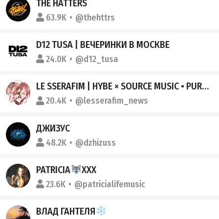
THE HATTERS
63.9K
@thehttrs
D12 TUSA | ВЕЧЕРИНКИ В МОСКВЕ
24.0K
@d12_tusa
LE SSERAFIM | HYBE × SOURCE MUSIC • PUREFLOW
20.4K
@lesserafim_news
ДЖИЗУС
48.2K
@dzhizuss
PATRICIA
XXX
23.6K
@patricialifemusic
ВЛАД ГАНТЕЛЯ