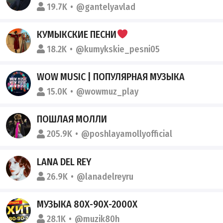
19.7K
@gantelyavlad
КУМЫКСКИЕ ПЕСНИ
18.2K
@kumykskie_pesni05
WOW MUSIC | ПОПУЛЯРНАЯ МУЗЫКА
15.0K
@wowmuz_play
ПОШЛАЯ МОЛЛИ
205.9K
@poshlayamollyofficial
LANA DEL REY
26.9K
@lanadelreyru
МУЗЫКА 80Х-90Х-2000Х
28.1K
@muzik80h