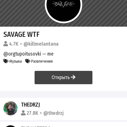
SAVAGE WTF
4.7K
@killmelantana
@orgtupoitusovki — me
Музыка
Развлечения
Открыть
THEDRZJ
27.8K
@thedrzj