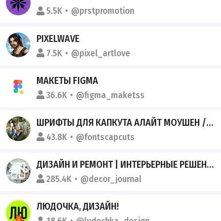
5.5K
@prstpromotion
PIXELWAVE
7.5K
@pixel_artlove
МАКЕТЫ FIGMA
36.6K
@figma_maketss
ШРИФТЫ ДЛЯ КАПКУТА АЛАЙТ МОУШЕН / КК АМ - БЕСПЛАТНЫЕ РУССКИЕ АНГЛИЙСКИЕ ШРИФТЫ
43.8K
@fontscapcuts
ДИЗАЙН И РЕМОНТ | ИНТЕРЬЕРНЫЕ РЕШЕНИЯ
285.4K
@decor_journal
ЛЮДОЧКА, ДИЗАЙН!