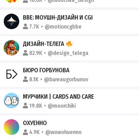
18.6K
@ludochka_design
BBE: МОУШН-ДИЗАЙН И CGI
7.7K
@motioncgbbe
ДИЗАЙН-ТЕЛЕГА
82.9K
@design_telega
БЮРО ГОРБУНОВА
8.1K
@bureaugorbunov
МУРЧИКИ | CARDS AND CARE
19.8K
@moorchiki
ОХУЕННО
4.9K
@wowohuenno