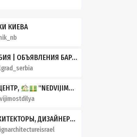
И КИЕВА
ik_nb
ЯВЛЕНИЯ БАРАХОЛКА РАБОТА НЕДВИЖИМОСТЬ
grad_serbia
ЦЕНТР,
"NEDVIJIMOST" DILYA!!!
ijimostdilya
gnarchitectureisrael