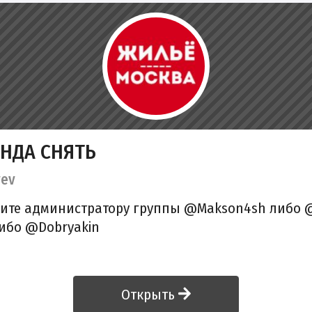
НДА СНЯТЬ
vev
ите администратору группы @Makson4sh либо 
ибо @Dobryakin
Открыть