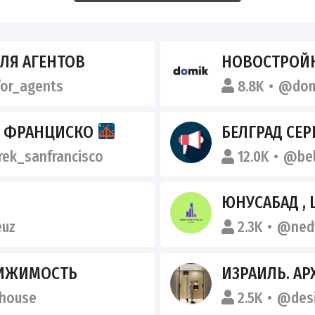
ДЛЯ АГЕНТОВ
НОВОСТРОЙК
or_agents
8.8K
@dom
АН ФРАНЦИСКО
БЕЛГРАД СЕРБИЯ | ОБЪ
ek_sanfrancisco
12.0K
@bel
ЮНУСАБАД , 
euz
2.3K
@nedv
ВИЖИМОСТЬ
house
2.5K
@desi