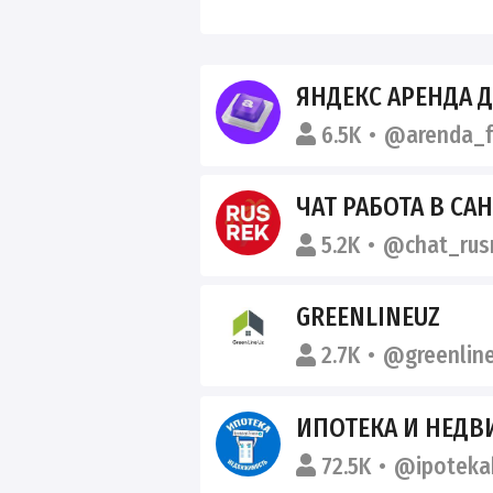
ЯНДЕКС АРЕНДА 
6.5K
@arenda_f
ЧАТ РАБОТА В С
5.2K
@chat_rusr
GREENLINEUZ
2.7K
@greenlin
ИПОТЕКА И НЕД
72.5K
@ipoteka