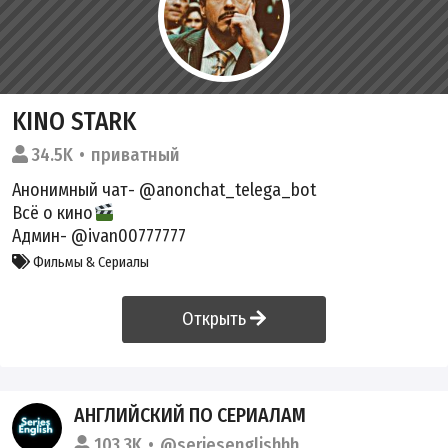
KINO STARK
34.5K
приватный
Анонимный чат-
@anonchat_telega_bot
Всё о кино
Админ-
@ivan00777777
Фильмы & Сериалы
Открыть
АНГЛИЙСКИЙ ПО СЕРИАЛАМ
103.3K
@seriesenglishhh