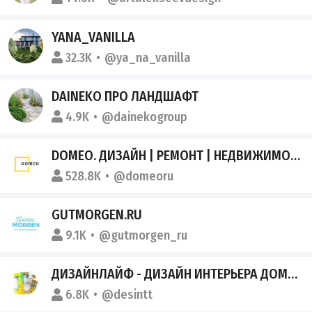
YANA_VANILLA
32.3K
@ya_na_vanilla
DAINEKО ПРО ЛАНДШАФТ
4.9K
@dainekogroup
DOMEO. ДИЗАЙН | РЕМОНТ | НЕДВИЖИМОСТЬ
528.8K
@domeoru
GUTMORGEN.RU
9.1K
@gutmorgen_ru
ДИЗАЙНЛАЙФ - ДИЗАЙН ИНТЕРЬЕРА ДОМА И КВАРТИРЫ
6.8K
@desintt