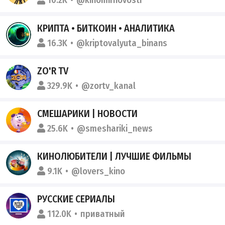
10.2K
@kinomirnovosti
КРИПТА • БИТКОИН • АНАЛИТИКА
16.3K
@kriptovalyuta_binans
ZO'R TV
329.9K
@zortv_kanal
СМЕШАРИКИ | НОВОСТИ
25.6K
@smeshariki_news
КИНОЛЮБИТЕЛИ | ЛУЧШИЕ ФИЛЬМЫ
9.1K
@lovers_kino
РУССКИЕ СЕРИАЛЫ
112.0K
приватный