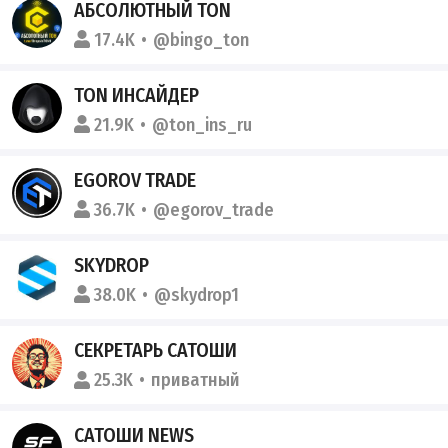
АБСОЛЮТНЫЙ TON
17.4K
@bingo_ton
TON ИНСАЙДЕР
21.9K
@ton_ins_ru
EGOROV TRADE
36.7K
@egorov_trade
SKYDROP
38.0K
@skydrop1
СЕКРЕТАРЬ САТОШИ
25.3K
приватный
САТОШИ NEWS