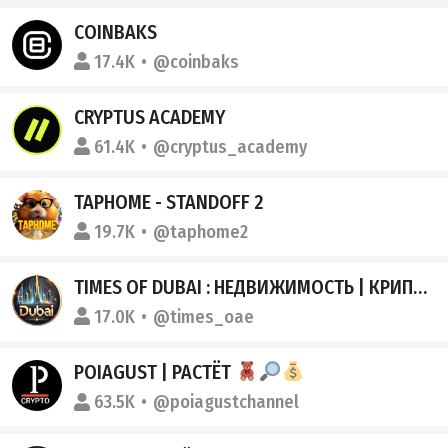
COINBAKS
17.4K
@coinbaks
CRYPTUS ACADEMY
61.4K
@cryptus_academy
TAPHOME - STANDOFF 2
19.7K
@taphome2
TIMES OF DUBAI : НЕДВИЖИМОСТЬ | КРИПТО ДУБАИ
17.0K
@times_oae
POIAGUST | РАСТЁТ
63.5K
@poiagustchannel