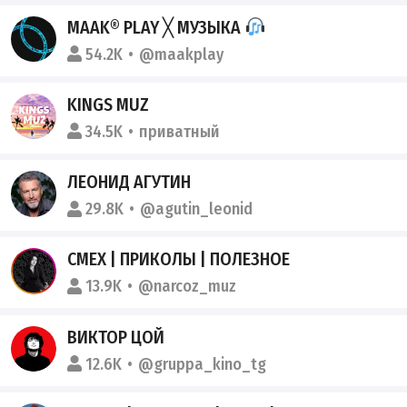
MAAK® PLAY ╳ МУЗЫКА
54.2K
@maakplay
KINGS MUZ
34.5K
приватный
ЛЕОНИД АГУТИН
29.8K
@agutin_leonid
СМЕХ | ПРИКОЛЫ | ПОЛЕЗНОЕ
13.9K
@narcoz_muz
ВИКТОР ЦОЙ
12.6K
@gruppa_kino_tg