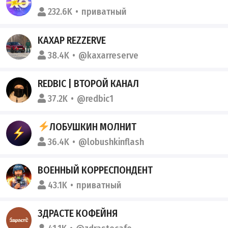
232.6K
приватный
KAXAP REZZERVE
38.4K
@kaxarreserve
REDBIC | ВТОРОЙ КАНАЛ
37.2K
@redbic1
ЛОБУШКИН МОЛНИТ
36.4K
@lobushkinflash
ВОЕННЫЙ КОРРЕСПОНДЕНТ
43.1K
приватный
ЗДРАСТЕ КОФЕЙНЯ