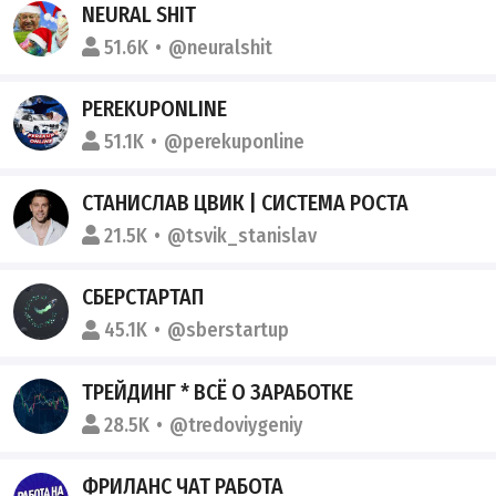
NEURAL SHIT
51.6K
@neuralshit
PEREKUPONLINE
51.1K
@perekuponline
СТАНИСЛАВ ЦВИК | СИСТЕМА РОСТА
21.5K
@tsvik_stanislav
СБЕРСТАРТАП
45.1K
@sberstartup
ТРЕЙДИНГ * ВСЁ О ЗАРАБОТКЕ
28.5K
@tredoviygeniy
ФРИЛАНС ЧАТ РАБОТА