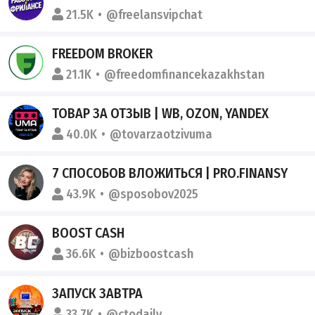
21.5K
@freelansvipchat
FREEDOM BROKER
21.1K
@freedomfinancekazakhstan
ТОВАР ЗА ОТЗЫВ | WВ, OZON, YANDEX
40.0K
@tovarzaotzivuma
7 СПОСОБОВ ВЛОЖИТЬСЯ | PRO.FINANSY
43.9K
@sposobov2025
BOOST CASH
36.6K
@bizboostcash
ЗАПУСК ЗАВТРА
33.7K
@ctodaily