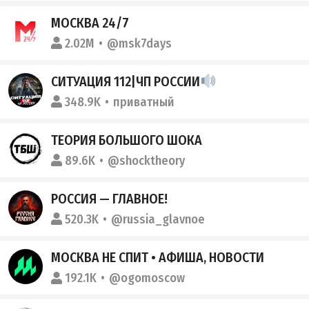
МОСКВА 24/7
2.02M
@msk7days
СИТУАЦИЯ 112|ЧП РОССИИ
348.9K
приватный
ТЕОРИЯ БОЛЬШОГО ШОКА
89.6K
@shocktheory
РОССИЯ — ГЛАВНОЕ!
520.3K
@russia_glavnoe
МОСКВА НЕ СПИТ • АФИША, НОВОСТИ
192.1K
@ogomoscow