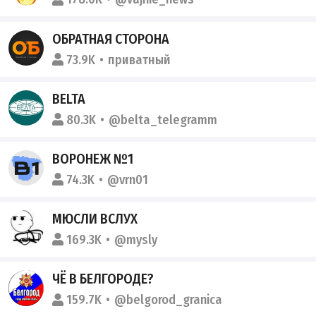
ОБРАТНАЯ СТОРОНА
73.9K
приватный
BELTA
80.3K
@belta_telegramm
ВОРОНЕЖ №1
74.3K
@vrn01
МЮСЛИ ВСЛУХ
169.3K
@mysly
ЧЁ В БЕЛГОРОДЕ?
159.7K
@belgorod_granica