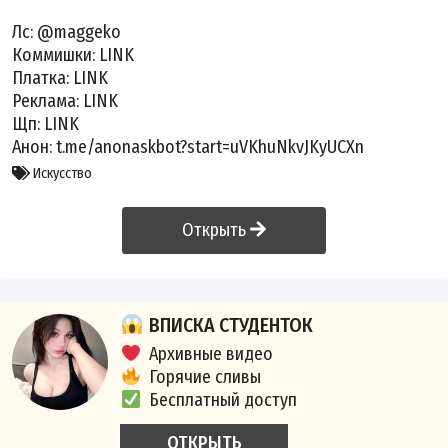
Лс: @maggeko
Коммишки:
LINK
Платка:
LINK
Реклама:
LINK
Щп:
LINK
Анон: t.me/anonaskbot?start=uVKhuNkvJKyUCXn
Искусство
Открыть
ВПИСКА СТУДЕНТОК
Архивные видео
Горячие сливы
Бесплатный доступ
ОТКРЫТЬ