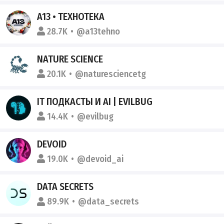
A13 • ТЕХНОТЕКА
28.7K
@a13tehno
NATURE SCIENCE
20.1K
@naturesciencetg
IT ПОДКАСТЫ И AI | EVILBUG
14.4K
@evilbug
DEVOID
19.0K
@devoid_ai
DATA SECRETS
89.9K
@data_secrets