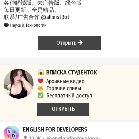
各种解锁版、去广告版、绿色版
每日更新，全是精品。
联系/广告合作 @allmistBot
Наука & Технологии
Открыть
ВПИСКА СТУДЕНТОК
Архивные видео
Горячие сливы
Бесплатный доступ
ОТКРЫТЬ
ENGLISH FOR DEVELOPERS
12.2K
@englishfordeveloper