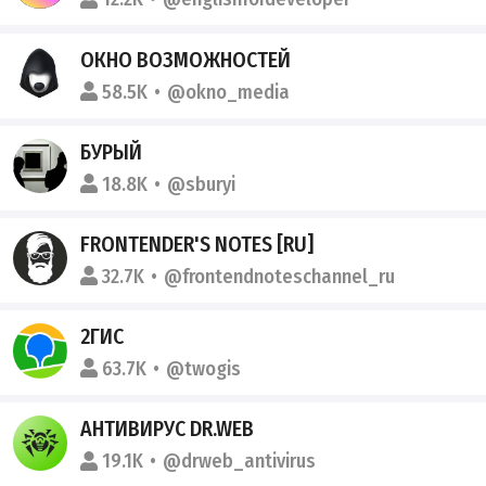
ОКНО ВОЗМОЖНОСТЕЙ
58.5K
@okno_media
БУРЫЙ
18.8K
@sburyi
FRONTENDER'S NOTES [RU]
32.7K
@frontendnoteschannel_ru
2ГИС
63.7K
@twogis
АНТИВИРУС DR.WEB
19.1K
@drweb_antivirus