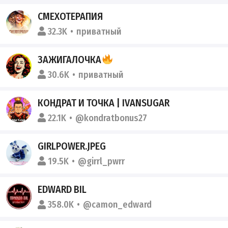
СМЕХОТЕРАПИЯ
32.3K
приватный
ЗАЖИГАЛОЧКА
30.6K
приватный
КОНДРАТ И ТОЧКА | IVANSUGAR
22.1K
@kondratbonus27
GIRLPOWER.JPEG
19.5K
@girrl_pwrr
EDWARD BIL
358.0K
@camon_edward