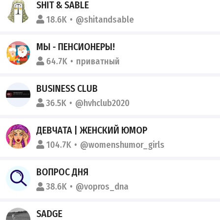
SHIT & SABLE
18.6K
@shitandsable
МЫ - ПЕНСИОНЕРЫ!
64.7K
приватный
BUSINESS CLUB
36.5K
@hvhclub2020
ДЕВЧАТА | ЖЕНСКИЙ ЮМОР
104.7K
@womenshumor_girls
ВОПРОС ДНЯ
38.6K
@vopros_dna
SADGE