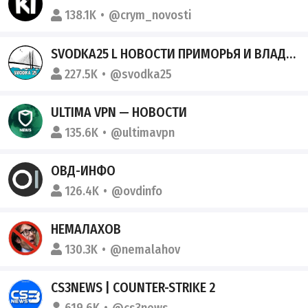
138.1K
@crym_novosti
SVODKA25 L НОВОСТИ ПРИМОРЬЯ И ВЛАДИВОСТОКА
227.5K
@svodka25
ULTIMA VPN — НОВОСТИ
135.6K
@ultimavpn
ОВД-ИНФО
126.4K
@ovdinfo
НЕМАЛАХОВ
130.3K
@nemalahov
CS3NEWS | COUNTER-STRIKE 2