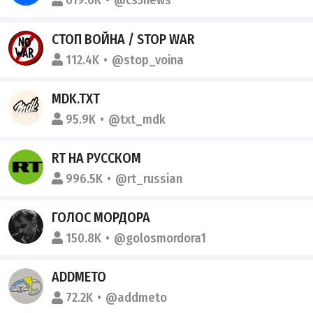
619.6K
@cs3news
СТОП ВОЙНА / STOP WAR
112.4K
@stop_voina
MDK.TXT
95.9K
@txt_mdk
RT НА РУССКОМ
996.5K
@rt_russian
ГОЛОС МОРДОРА
150.8K
@golosmordora1
ADDMETO
72.2K
@addmeto