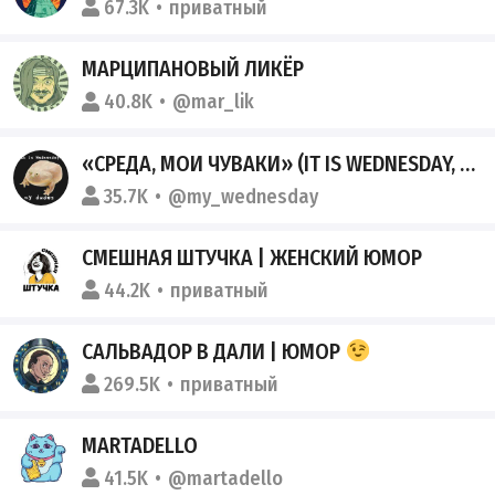
67.3K
приватный
МАРЦИПАНОВЫЙ ЛИКЁР
40.8K
@mar_lik
«СРЕДА, МОИ ЧУВАКИ» (IT IS WEDNESDAY, MY DUDES)
35.7K
@my_wednesday
СМЕШНАЯ ШТУЧКА | ЖЕНСКИЙ ЮМОР
44.2K
приватный
САЛЬВАДОР В ДАЛИ | ЮМОР
269.5K
приватный
MARTADELLO
41.5K
@martadello