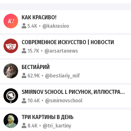
КАК КРАСИВО!
5.4K
@kakrasivo
СОВРЕМЕННОЕ ИСКУССТВО | НОВОСТИ
15.7K
@arsartanews
БЕСТИА́РИЙ
62.9K
@bestiariy_mif
SMIRNOV SCHOOL L РИСУНОК, ИЛЛЮСТРАЦИЯ, 2D И 3D ГРАФИКА
10.4K
@smirnovschool
ТРИ КАРТИНЫ В ДЕНЬ
8.4K
@tri_kartiny