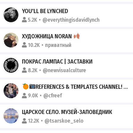
YOU'LL BE LYNCHED
5.2K
@everythingisdavidlynch
ХУДОЖНИЦА NORAN
10.2K
приватный
ПОКРАС ЛАМПАС | ЗАСТАВКИ
8.2K
@newvisualculture
REFERENCES & TEMPLATES CHANNEL! | РЕФЕРЕНСЫ , ПОМОЩЬ ХУДОЖНИКАМ И КОСПЛЕЕРАМ
9.0K
@cfreef
ЦАРСКОЕ СЕЛО. МУЗЕЙ-ЗАПОВЕДНИК
12.2K
@tsarskoe_selo