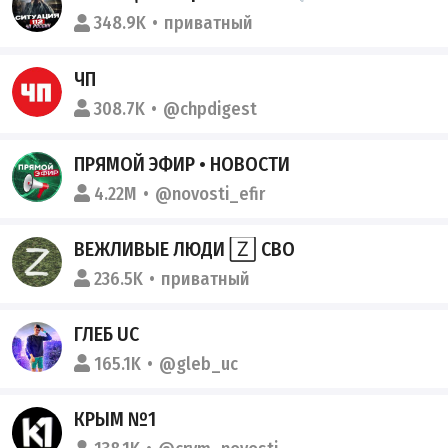
348.9K
приватный
ЧП
308.7K
@chpdigest
ПРЯМОЙ ЭФИР • НОВОСТИ
4.22M
@novosti_efir
ВЕЖЛИВЫЕ ЛЮДИ 🅉 СВО
236.5K
приватный
ГЛЕБ UC
165.1K
@gleb_uc
КРЫМ №1