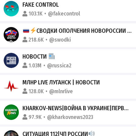
FAKE CONTROL
103.1K
@fakecontrol
СВОДКИ ОПОЛЧЕНИЯ НОВОРОССИИ Z.O.V. (ДНР, ЛНР, УКРАИНА, ВОЙНА)
218.6K
@swodki
НОВОСТИ
1.03M
@russica2
МЛНР LIVE ЛУГАНСК | НОВОСТИ
128.0K
@mlnrlive
KHARKOV-NEWS|ВОЙНА В УКРАИНЕ|ПЕРВЫЙ ОПЕРАТИВНЫЙ КАНАЛ
97.9K
@kharkovnews2023
СИТУАЦИЯ 112|ЧП РОССИИ