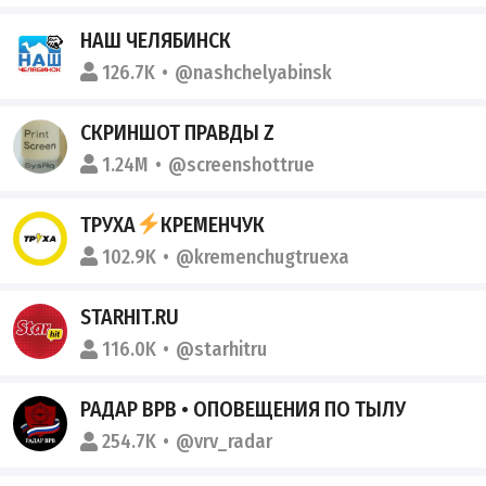
НАШ ЧЕЛЯБИНСК
126.7K
@nashchelyabinsk
СКРИНШОТ ПРАВДЫ Z
1.24M
@screenshottrue
ТРУХА
КРЕМЕНЧУК
102.9K
@kremenchugtruexa
STARHIT.RU
116.0K
@starhitru
РАДАР ВРВ • ОПОВЕЩЕНИЯ ПО ТЫЛУ
254.7K
@vrv_radar