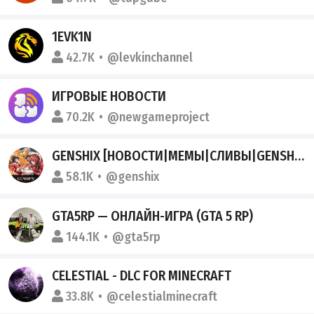
1EVK1N
42.7K
@levkinchannel
ИГРОВЫЕ НОВОСТИ
70.2K
@newgameproject
GENSHIX [НОВОСТИ|МЕМЫ|СЛИВЫ|GENSHIN IMPACT]
58.1K
@genshix
GTA5RP — ОНЛАЙН-ИГРА (GTA 5 RP)
144.1K
@gta5rp
CELESTIAL - DLC FOR MINECRAFT
33.8K
@celestialminecraft