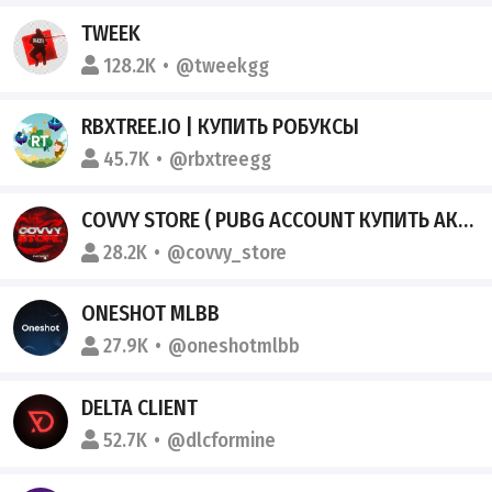
TWEEK
128.2K
@tweekgg
RBXTREE.IO | КУПИТЬ РОБУКСЫ
45.7K
@rbxtreegg
COVVY STORE ( PUBG ACCOUNT КУПИТЬ АККАУНТ ПАБГ ПАБГ АККАУНТЫ ПУБГ АККАУНТЫ КАНАЛЫ КЛАНЫ ПОПУЛЯРНОСТЬ ПП CLANS CHANNEL )
28.2K
@covvy_store
ONESHOT MLBB
27.9K
@oneshotmlbb
DELTA CLIENT
52.7K
@dlcformine