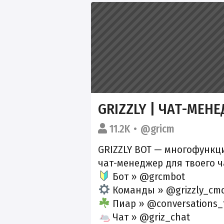
GRIZZLY | ЧАТ-МЕН
11.2K
@gricm
GRIZZLY BOT — многофунк
чат-менеджер для твоего ч
Бот » @grcmbot
Команды » @grizzly_cm
Пиар » @conversations_
Чат » @griz_chat