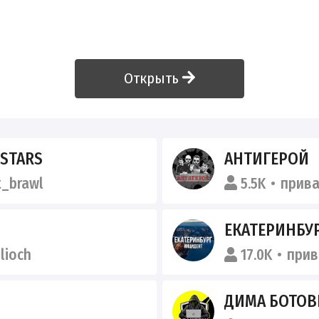
Открыть
 STARS
АНТИГЕРОЙ
_brawl
5.5K
прив
ЕКАТЕРИНБУ
lioch
17.0K
при
ДИМА БОТО