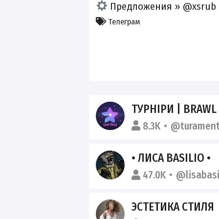
Предложения » @xsrub
Телеграм
ТУРНІРИ | BRAWL
8.3K
@turament
• ЛИСА BASILIO •
47.0K
@lisabasi
ЭСТЕТИКА СТИЛЯ