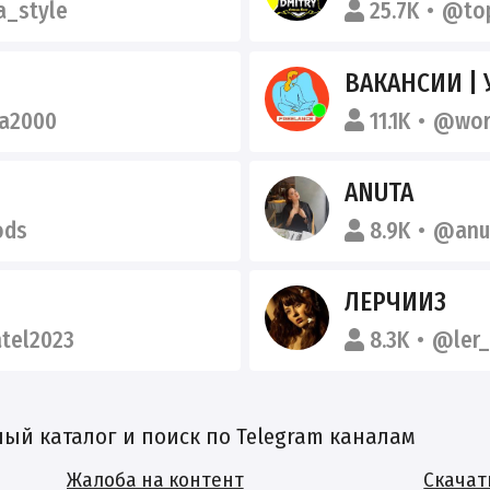
a_style
25.7K
@to
ВАКАНСИИ | 
a2000
11.1K
@wor
ANUTA
ods
8.9K
@anu
ЛЕРЧИИЗ
tel2023
8.3K
@ler
й каталог и поиск по Telegram каналам
Жалоба на контент
Скачат