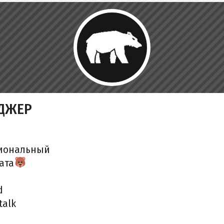
ЕДЖЕР
циональный
ата
d
talk