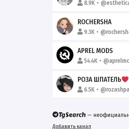
8.9K
@esthetic
ROCHERSHA
9.3K
@rochersh
APREL MODS
54.4K
@aprelm
РОЗА ШПАТЕЛЬ
6.5K
@rozashpa
— неофициальны
Добавить канал