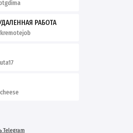
ptgdima
УДАЛЕННАЯ РАБОТА
kremotejob
uta17
_cheese
ь Telegram