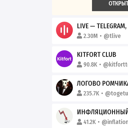
ОТКРЫ
LIVE — TELEGRAM,
2.30M
@tlive
KITFORT CLUB
90.8K
@kitfort
ЛОГОВО РОМЧИК
235.7K
@togetu
ИНФЛЯЦИОННЫЙ
41.2K
@inflatio