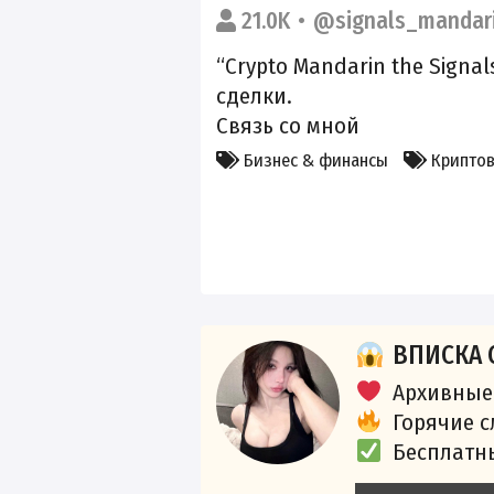
21.0K
@signals_mandar
“Crypto Mandarin the Signa
сделки.
Связь со мной
Бизнес & финансы
Крипто
ВПИСКА 
Архивные
Горячие 
Бесплатн