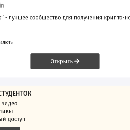
in
ls” - лучшее сообщество для получения крипто-н
валюты
Открыть
СТУДЕНТОК
 видео
сливы
ый доступ