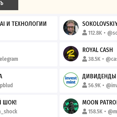
ТЬ
 AI И ТЕХНОЛОГИИ
SOKOLOVSKI
112.8K
@so
ROYAL CASH
telegram
38.5K
@cas
А
ДИВИДЕНДЫ 
pblud
56.9K
@in
 ШОК!
MOON PATRO
n_shock
158.5K
@mo