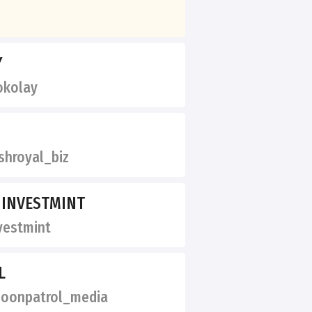
Y
kolay
hroyal_biz
INVESTMINT
vestmint
L
onpatrol_media