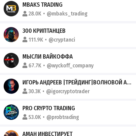
MBAKS TRADING
28.0K
@mbaks_trading
300 КРИПТАНЦЕВ
111.9K
@cryptanci
МЫСЛИ ВАЙКОФФА
67.7K
@wyckoff_company
ИГОРЬ АНДРЕЕВ |ТРЕЙДИНГ|ВОЛНОВОЙ АНАЛИЗ
30.3K
@igorcryptotrader
PRO CRYPTO TRADING
53.0K
@probtrading
АМАН ИНВЕСТИРУЕТ