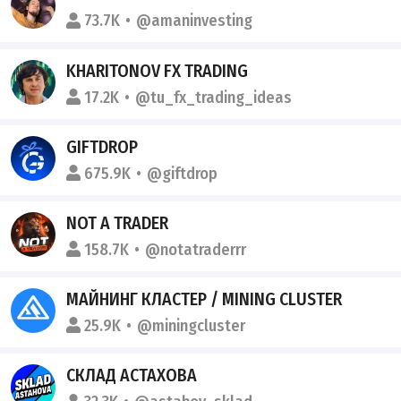
73.7K
@amaninvesting
KHARITONOV FX TRADING
17.2K
@tu_fx_trading_ideas
GIFTDROP
675.9K
@giftdrop
NOT A TRADER
158.7K
@notatraderrr
МАЙНИНГ КЛАСТЕР / MINING CLUSTER
25.9K
@miningcluster
СКЛАД АСТАХОВА