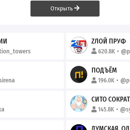
Открыть
ИИ
ZЛОЙ ПРУФ️
tion_towers
620.8K
@p
ПОДЪЁМ
irena
196.0K
@p
СИТО СОКРАТ
ka
145.8K
@sy
ДУМСКАЯ. ОД