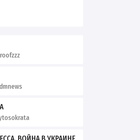
roofzzz
dmnews
А
tosokrata
ЕССА. ВОЙНА В УКРАИНЕ