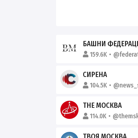
БАШНИ ФЕДЕРАЦ
159.6K
@federa
СИРЕНА
104.5K
@news_s
THE МОСКВА
114.0K
@thems
ТВОЯ МОСКВА