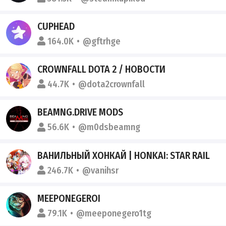
CUPHEAD
164.0K
@gftrhge
CROWNFALL DOTA 2 / НОВОСТИ
44.7K
@dota2crownfall
BEAMNG.DRIVE MODS
56.6K
@m0dsbeamng
ВАНИЛЬНЫЙ ХОНКАЙ | HONKAI: STAR RAIL
246.7K
@vanihsr
MEEPONEGEROI
79.1K
@meeponegero1tg