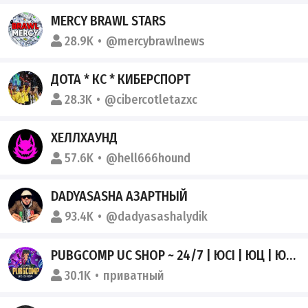
MERCY BRAWL STARS
28.9K
@mercybrawlnews
ДОТА * КС * КИБЕРСПОРТ
28.3K
@cibercotletazxc
ХЕЛЛХАУНД
57.6K
@hell666hound
DADYASASHA АЗАРТНЫЙ
93.4K
@dadyasashalydik
PUBGCOMP UC SHOP ~ 24/7 | ЮСІ | ЮЦ | ЮСИ
30.1K
приватный