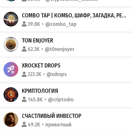
COMBO TAP | КОМБО, ШИФР, ЗАГАДКА, РЕБУС, КОД
39.8K
@combo_tap
TON ENJOYER
62.3K
@t0nenjoyer
XROCKET DROPS
223.3K
@xdrops
КРИПТОЛОГИЯ
145.8K
@criptodro
СЧАСТЛИВЫЙ ИНВЕСТОР
49.2K
приватный