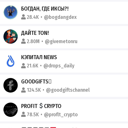
БОГДАН, ГДЕ ИКСЫ?!
28.4K
@bogdangdex
ДАЙТЕ TON!
2.80M
@givemetonru
КЭПИТАЛ NEWS
21.6K
@drops_daily
GOODGIFTS🫟
124.5K
@goodgiftschannel
PROFIT
CRYPTO
78.5K
@proflt_crypto