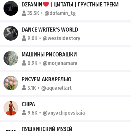
DΣFAMIN
| ЦИТАТЫ | ГРУСТНЫЕ ТРЕКИ
35.5K
@dofamin_tg
DANCE WRITER'S WORLD
9.0K
@westsidestory
МАШИНЫ РИСОВАШКИ
6.9K
@morjanamara
РИСУЕМ АКВАРЕЛЬЮ
5.1K
@aquarellart
CHIPA
9.6K
@anyachipovskaia
ПУШКИНСКИЙ МУЗЕЙ