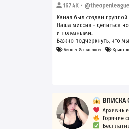
167.4K
@theopenleagu
Канал был создан группой
Наша миссия - делиться н
и полезными.
Важно подчеркнуть, что м
Бизнес & финансы
Крипто
ВПИСКА 
Архивные
Горячие 
Бесплатн