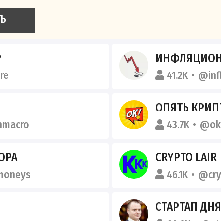
ТЬ
Р
ИНФЛЯЦИОН
re
41.2K
@inf
ОПЯТЬ КРИП
nmacro
43.7K
@okc
ОРА
CRYPTO LAIR
moneys
46.1K
@cry
СТАРТАП ДНЯ