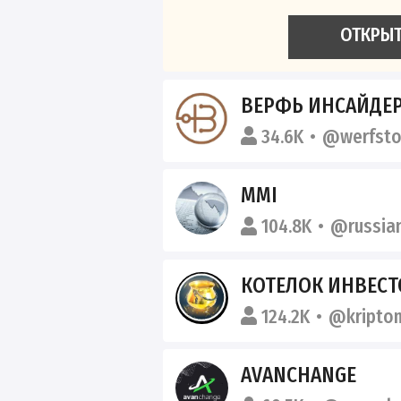
ОТКРЫ
ВЕРФЬ ИНСАЙДЕ
34.6K
@werfsto
MMI
104.8K
@russia
КОТЕЛОК ИНВЕСТ
124.2K
@kripto
AVANCHANGE