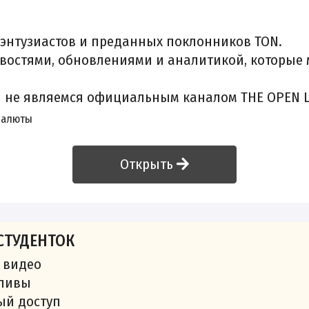
e
 энтузиастов и преданных поклонников TON.
овостями, обновлениями и аналитикой, которы
ы не являемся официальным каналом THE OPEN 
валюты
Открыть
СТУДЕНТОК
 видео
сливы
ый доступ