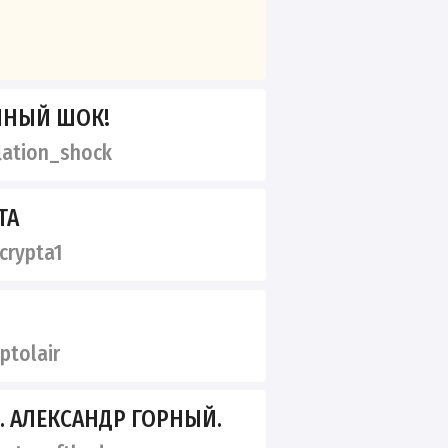
НЫЙ ШОК!
lation_shock
ТА
rypta1
ptolair
. АЛЕКСАНДР ГОРНЫЙ.