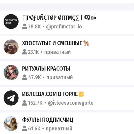
∏ΡØƑUÑÇΤØΡ ØΠΤΜÇ∑ |
››››
38.8K
@profunctor_io
ХВОСТАТЫЕ И СМЕШНЫЕ
23.1K
приватный
РИТУАЛЫ КРАСОТЫ
47.9K
приватный
ИВЛЕЕВА.COM В ГОРЛЕ
152.7K
@ivleevacomvgorle
ФУЛЛЫ ПОДПИСЧИЦ
61.6K
приватный