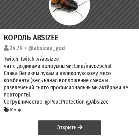
КОРОЛЬ ABSIZEE
24.7K
@absizee_god
Twitch: twitch.tv/absizee
чат с додиками полоумными: t.me/navozpcheli
Слава Великим лукам и великолукскому мясо
комбинату (весь канал воплощение смеха и
развлечений снято профисиональными актёрами не
повторять).
Сотрудничество: @PeacProtection @Absizee
Юмор
Открыть