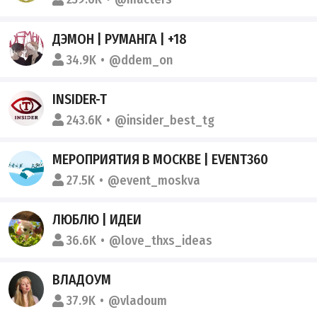
ДЭМОН | РУМАНГА | +18
34.9K
@ddem_on
INSIDER-T
243.6K
@insider_best_tg
МЕРОПРИЯТИЯ В МОСКВЕ | EVENT360
27.5K
@event_moskva
ЛЮБЛЮ | ИДЕИ
36.6K
@love_thxs_ideas
ВЛАДОУМ
37.9K
@vladoum