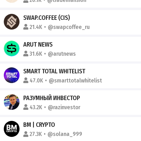
20.1K
@trademansi0n
SWAP.COFFEE (CIS)
21.4K
@swapcoffee_ru
ARUT NEWS
31.6K
@arutnews
SMART TOTAL WHITELIST
47.0K
@smarttotalwhitelist
РАЗУМНЫЙ ИНВЕСТОР
43.2K
@razinvestor
BM | CRYPTO
27.3K
@solana_999