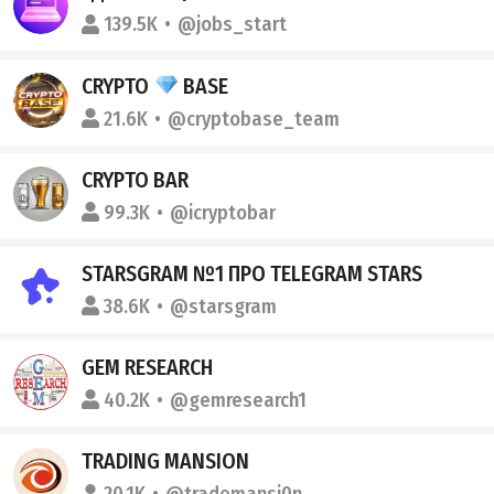
139.5K
@jobs_start
CRYPTO
BASE
21.6K
@cryptobase_team
CRYPTO BAR
99.3K
@icryptobar
STARSGRAM №1 ПРО TELEGRAM STARS
38.6K
@starsgram
GEM RESEARCH
40.2K
@gemresearch1
TRADING MANSION