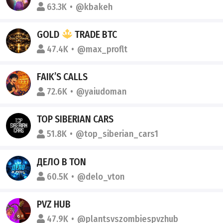
63.3K
@kbakeh
GOLD
TRADE BTC
47.4K
@max_proflt
FAIK’S CALLS
72.6K
@yaiudoman
TOP SIBERIAN CARS
51.8K
@top_siberian_cars1
ДЕЛО В TON
60.5K
@delo_vton
PVZ HUB
47.9K
@plantsvszombiespvzhub