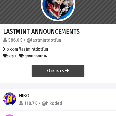
LASTMINT ANNOUNCEMENTS
586.0K
@lastmintdotfun
X: x.com/lastmintdotfun
Игры
Криптовалюты
Открыть
HIKO
118.7K
@hikoded