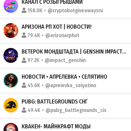
КАНАЛ С РОЗЫГРЫШАМИ
158.0K
@cryptobotgiveawaysru
АРИЗОНА РП ХОТ | НОВОСТИ!
79.4K
@arizonarphot
ВЕТЕРОК МОНДШТАДТА | GENSHIN IMPACT
97.2K
@impact_genshin
НОВОСТИ • АПРЕЛЕВКА • СЕЛЯТИНО
45.6K
@apreievka_seiyatino
PUBG: BATTLEGROUNDS СНГ
49.4K
@pubg_battlegrounds_cis
КВАКЕН- МАЙНКРАФТ МОДЫ