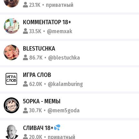
23.1K
приватный
КОММЕНТАТОР 18+
33.5K
@memxak
BLESTUCHKA
86.7K
@blestuchka
ИГРА СЛОВ
62.0K
@kalamburing
5OPKA - МЕМЫ
30.7K
@mem5goda
СЛИВАЧ 18+
20.0K
приватный