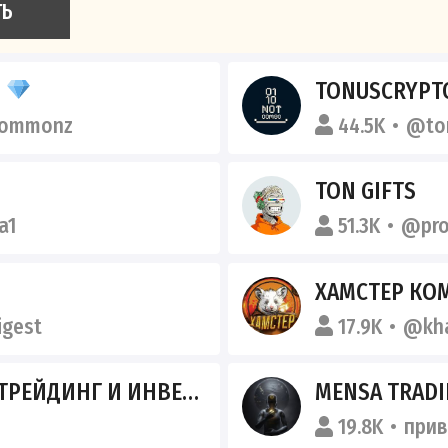
ТЬ
S
TONUSCRYPT
commonz
44.5K
@to
TON GIFTS
a1
51.3K
@pro
ХАМСТЕР КО
igest
17.9K
@kh
И ИНВЕСТИЦИИ В КРИПТОВАЛЮТЫ
MENSA TRAD
19.8K
при