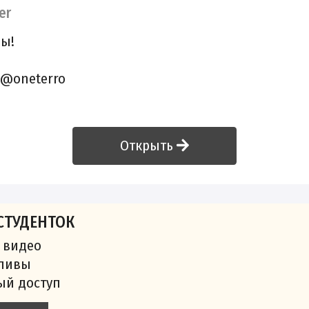
er
ы!
 @oneterro
Открыть
СТУДЕНТОК
 видео
сливы
ый доступ