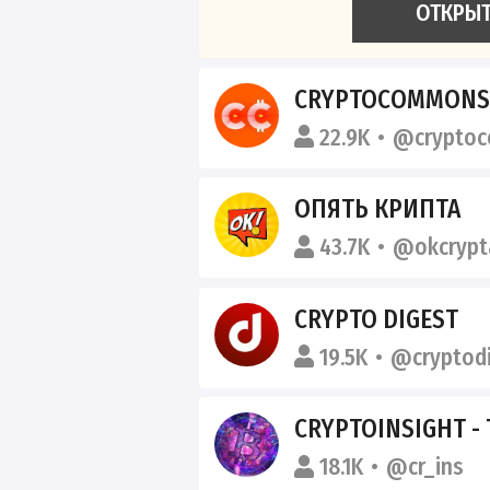
ОТКРЫ
CRYPTOCOMMON
22.9K
@crypto
ОПЯТЬ КРИПТА
43.7K
@okcrypt
CRYPTO DIGEST
19.5K
@cryptod
CRYPTOINSIGHT - ТРЕЙДИНГ 
18.1K
@cr_ins