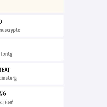
O
nuscrypto
tontg
МБАТ
amsterg
ING
ватный