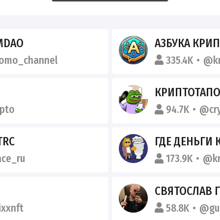
$MDAO
АЗБУКА КРИ
omo_channel
335.4K
@kr
КРИПТОТАП
pto
94.7K
@cr
TRC
ГДЕ ДЕНЬГИ
ce_ru
173.9K
@kr
СВЯТОСЛАВ 
xxnft
58.8K
@gu