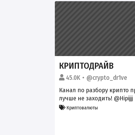
КРИПТОДРАЙВ
45.0K
@crypto_dr1ve
Канал по разбору крипто п
лучше не заходить! @Hipijjj
Криптовалюты