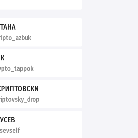
ПТАНА
ipto_azbuk
ОК
ypto_tappok
 КРИПТОВСКИ
iptovsky_drop
ГУСЕВ
sevself