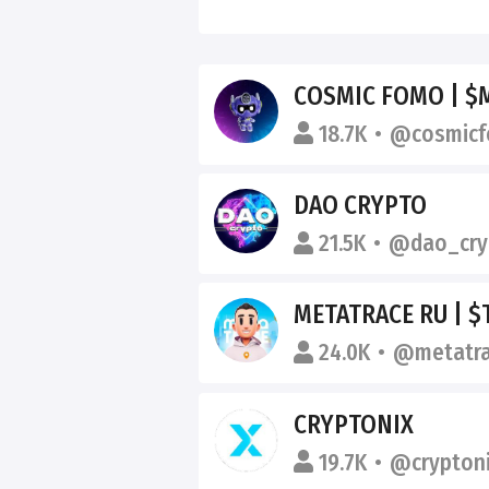
COSMIC FOMO | 
18.7K
@cosmicf
DAO CRYPTO
21.5K
@dao_cry
METATRACE RU | $
24.0K
@metatra
CRYPTONIX
19.7K
@cryptoni