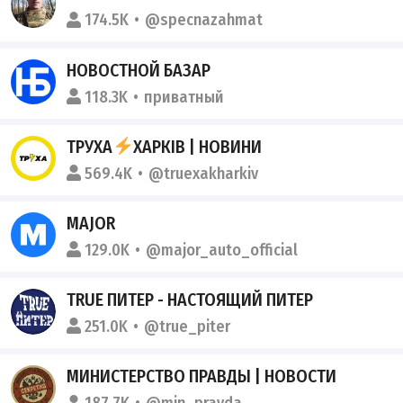
174.5K
@specnazahmat
НОВОСТНОЙ БАЗАР
118.3K
приватный
ТРУХА
ХАРКІВ | НОВИНИ
569.4K
@truexakharkiv
MAJOR
129.0K
@major_auto_official
TRUE ПИТЕР - НАСТОЯЩИЙ ПИТЕР
251.0K
@true_piter
МИНИСТЕРСТВО ПРАВДЫ | НОВОСТИ