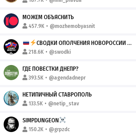
187.7K
@min_pravda
МОЖЕМ ОБЪЯСНИТЬ
457.9K
@mozhemobyasnit
СВОДКИ ОПОЛЧЕНИЯ НОВОРОССИИ Z.O.V. (ДНР, ЛНР, УКРАИНА, ВОЙНА)
218.6K
@swodki
ГДЕ ПОВЕСТКИ ДНЕПР?
393.5K
@agendadnepr
НЕТИПИЧНЫЙ СТАВРОПОЛЬ️
133.5K
@netip_stav
SIMPDUNGEON
150.2K
@grpzdc