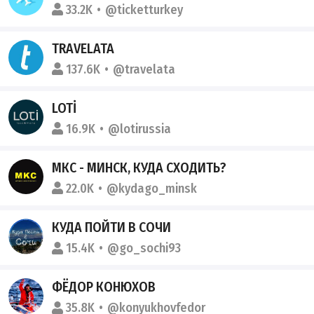
33.2K
@ticketturkey
TRAVELATA
137.6K
@travelata
LOTİ
16.9K
@lotirussia
МКС - МИНСК, КУДА СХОДИТЬ?
22.0K
@kydago_minsk
КУДА ПОЙТИ В СОЧИ
15.4K
@go_sochi93
ФЁДОР КОНЮХОВ
35.8K
@konyukhovfedor