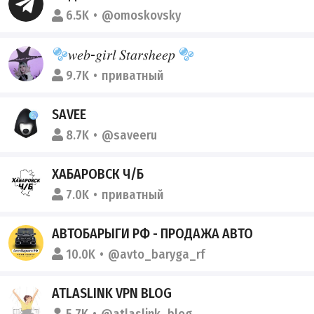
6.5K
@omoskovsky
𝑤𝑒𝑏-𝑔𝑖𝑟𝑙 𝑆𝑡𝑎𝑟𝑠ℎ𝑒𝑒𝑝
9.7K
приватный
SAVEE
8.7K
@saveeru
ХАБАРОВСК Ч/Б
7.0K
приватный
АВТОБАРЫГИ РФ - ПРОДАЖА АВТО
10.0K
@avto_baryga_rf
ATLASLINK VPN BLOG