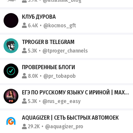
5.7K
@atlaslink_blog
КЛУБ ДУРОВА
6.4K
@kocmos_gft
TPROGER В TELEGRAM
5.3K
@tproger_channels
ПРОВЕРЕННЫЕ БЛОГИ
8.0K
@pr_tobapob
ЕГЭ ПО РУССКОМУ ЯЗЫКУ С ИРИНОЙ | MAXIMUM ИЗИ
5.3K
@rus_ege_easy
AQUAGIZER | СЕТЬ БЫСТРЫХ АВТОМОЕК
29.2K
@aquagizer_pro