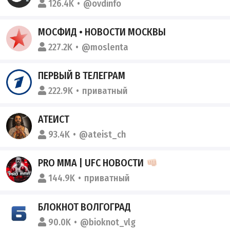
126.4K
@ovdinfo
МОСФИД • НОВОСТИ МОСКВЫ
227.2K
@moslenta
ПЕРВЫЙ В ТЕЛЕГРАМ
222.9K
приватный
АТЕИСТ
93.4K
@ateist_ch
PRO MMA | UFC НОВОСТИ
144.9K
приватный
БЛОКНОТ ВОЛГОГРАД
90.0K
@bioknot_vlg