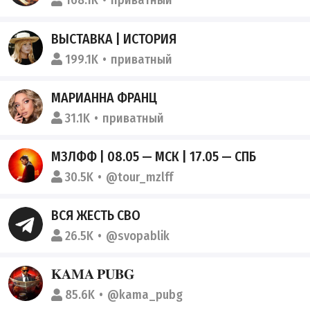
168.1K
приватный
ВЫСТАВКА | ИСТОРИЯ
199.1K
приватный
МАРИАННА ФРАНЦ
31.1K
приватный
МЗЛФФ | 08.05 — МСК | 17.05 — СПБ
30.5K
@tour_mzlff
ВСЯ ЖЕСТЬ СВО
26.5K
@svopablik
𝐊𝐀𝐌𝐀 𝐏𝐔𝐁𝐆
85.6K
@kama_pubg