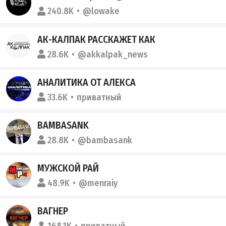
240.8K
@lowake
АК-КАЛПАК РАССКАЖЕТ КАК
28.6K
@akkalpak_news
АНАЛИТИКА ОТ АЛЕКСА
33.6K
приватный
BAMBASANK
28.8K
@bambasank
МУЖСКОЙ РАЙ
48.9K
@menraiy
ВАГНЕР