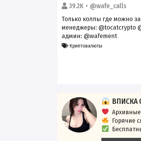
39.2K
@wafe_calls
Только коллы где можно за
менеджеры: @tocatcrypto @
админ: @wafement
Криптовалюты
ВПИСКА 
Архивные
Горячие 
Бесплатн