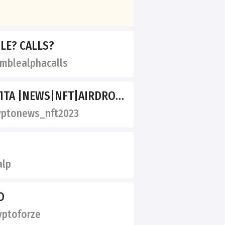
LE? CALLS?
blealphacalls
WS|NFT|AIRDROP|CRYPTO PROJECTS️
ptonews_nft2023
alp
O
ptoforze