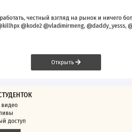
работать, честный взгляд на рынок и ничего бо
killhpx @kode2 @vladimirmeng, @daddy_yesss, 
Открыть
СТУДЕНТОК
 видео
сливы
ый доступ