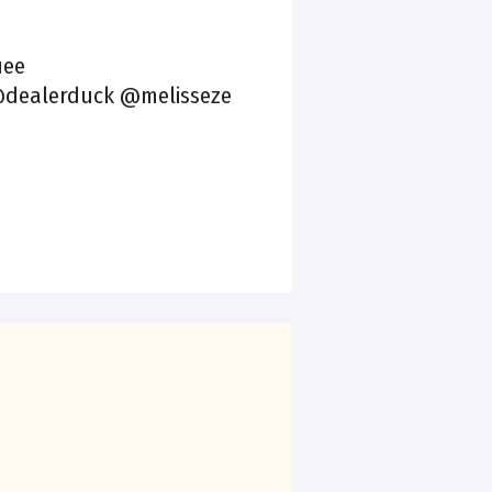
лее
@dealerduck @melisseze