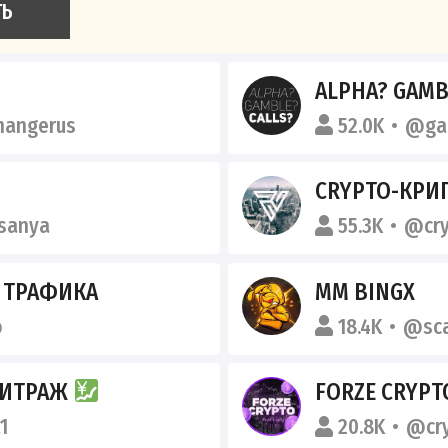
ТЬ
ALPHA? GAMB
angerus
52.0K
@gam
CRYPTO-КРИПТА |NE
sanya
55.3K
@cry
Ж ТРАФИКА
MM BINGX
o
18.4K
@sc
РБИТРАЖ
FORZE CRYPT
1
20.8K
@cry