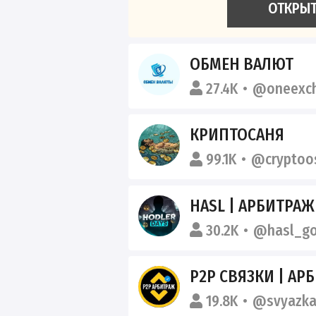
ОТКРЫ
ОБМЕН ВАЛЮТ
27.4K
@oneexch
КРИПТОСАНЯ
99.1K
@cryptoo
HASL | АРБИТРА
30.2K
@hasl_g
P2P СВЯЗКИ | А
19.8K
@svyazka