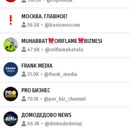
136.2K
@chpvladik
МОСКВА. ГЛАВНОЕ!
56.5K
@basicmoscow
MUHABBAT
ORIFLAME
BIZNESI
47.6K
@oriflamekatalo
FRANK MEDIA
31.0K
@frank_media
PRO БИЗНЕС
70.1K
@pro_biz_channel
ДОМОДЕДОВО NEWS
66.3K
@domodedovop