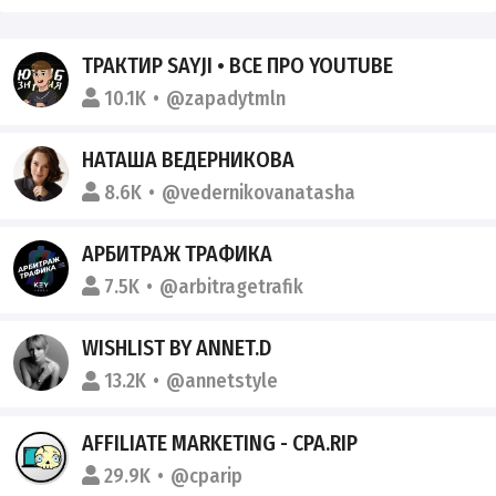
ТРАКТИР SAYJI • ВСЕ ПРО YOUTUBE
10.1K
@zapadytmln
НАТАША ВЕДЕРНИКОВА
8.6K
@vedernikovanatasha
АРБИТРАЖ ТРАФИКА
7.5K
@arbitragetrafik
WISHLIST BY ANNET.D
13.2K
@annetstyle
AFFILIATE MARKETING - CPA.RIP
29.9K
@cparip