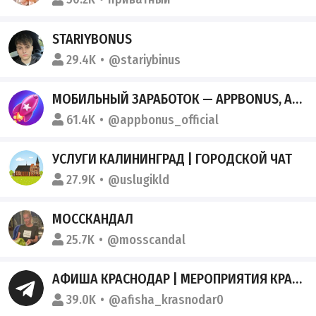
STARIYBONUS
29.4K
@stariybinus
МОБИЛЬНЫЙ ЗАРАБОТОК — APPBONUS, APPSTART И ДРУГИЕ ПРИЛОЖЕНИЯ
61.4K
@appbonus_official
УСЛУГИ КАЛИНИНГРАД | ГОРОДСКОЙ ЧАТ
27.9K
@uslugikld
МОССКАНДАЛ
25.7K
@mosscandal
АФИША КРАСНОДАР | МЕРОПРИЯТИЯ КРАСНОДАРА | ЧЕМ ЗАНЯТЬСЯ В КРАСНОДАРЕ
39.0K
@afisha_krasnodar0