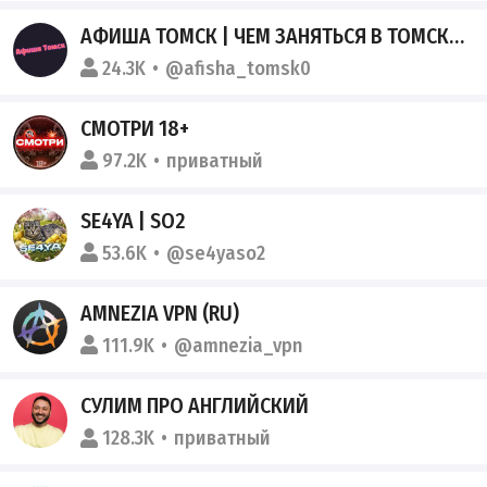
АФИША ТОМСК | ЧЕМ ЗАНЯТЬСЯ В ТОМСКЕ| МЕРОПРИЯТИЯ ТОМСКА
24.3K
@afisha_tomsk0
СМОТРИ 18+
97.2K
приватный
SE4YA | SO2
53.6K
@se4yaso2
AMNEZIA VPN (RU)
111.9K
@amnezia_vpn
СУЛИМ ПРО АНГЛИЙСКИЙ
128.3K
приватный