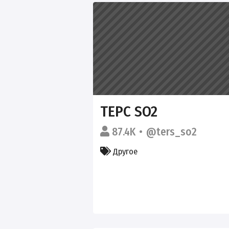
ТЕРС SO2
87.4K
@ters_so2
Другое