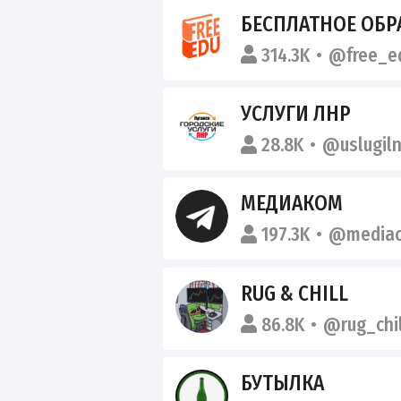
БЕСПЛАТНОЕ ОБР
314.3K
@free_e
УСЛУГИ ЛНР
28.8K
@uslugiln
МЕДИАКОМ
197.3K
@media
RUG & CHILL
86.8K
@rug_chil
БУТЫЛКА