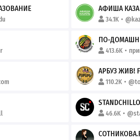
АЗОВАНИЕ
АФИША КАЗАНЬ | МЕРОПР
du
34.1K
@kaz
ПО-ДОМАШН
r
413.6K
при
АРБУЗ ЖИВ! F
com
110.2K
@to
STANDCHILLO
l
46.6K
@sta
СОТНИКОВА.