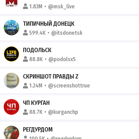
1.83M
@msk_live
ТИПИЧНЫЙ ДОНЕЦК
599.4K
@itsdonetsk
ПОДОЛЬСК
88.8K
@podolsx5
СКРИНШОТ ПРАВДЫ Z
1.24M
@screenshottrue
ЧП КУРГАН
88.7K
@kurganchp
РЕГДУРДОМ
100.5K
@regdurdom