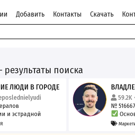
рии
Добавить
Контакты
Скачать
а
– результаты поиска
ИЕ ЛЮДИ В ГОРОДЕ
ВЛАДЛЕН С
poslednielyudi
59.2K
ералов
№ 516667
и и эстрадной
Основ
аботу в шоу-бизнесе,
Wildberr
PR
Маркети
, шутки, шарики-
@wildbo