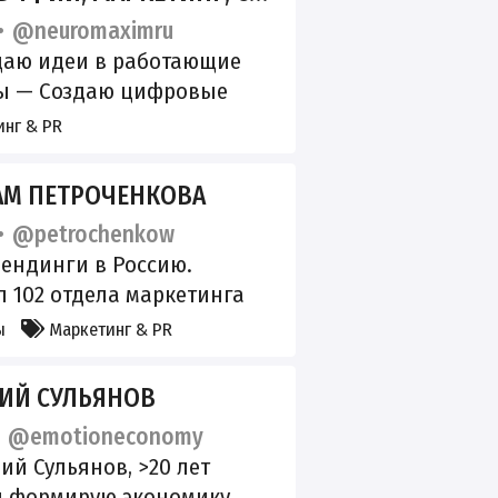
@neuromaximru
аю идеи в работающие
ы — Создаю цифровые
ы с ИИ — Выстраиваю
нг & PR
г-стратегии для роста в 3-
Делюсь, как ИИ помогает в
АМ ПЕТРОЧЕНКОВА
 Маркетолог | Вайбкодер |
@petrochenkow
аю заказы
Связь -
лендинги в Россию.
ovitsyn
л 102 отдела маркетинга
ребенюк, MotorLand,
ы
Маркетинг & PR
 #BMPAP Построение отдела
нга:
ИЙ СУЛЬЯНОВ
convertmonster.ru/reom/ По
@emotioneconomy
м рекламы:
ий Сульянов, >20 лет
aasaveleva Регистрация в
и формирую экономику