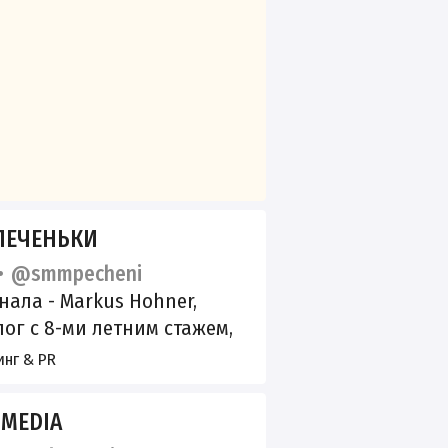
 Личка: @vstrokan
По
- @AsisKris #YXYGA
ПЕЧЕНЬКИ
@smmpecheni
нала - Markus Hohner,
ог с 8-ми летним стажем,
 Digital-агентства. Делюсь
нг & PR
опытом, помогу прокачать
book, Instagram и Telegram
.MEDIA
 соц.сети. Для связи