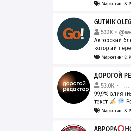
среду, где п
Маркетинг & 
формируются
Официальный
GUTNIK OLEG 
https://vibes
53.1K
@we
презентацию 
Авторский бл
вопросы: @vi
который пере
6977869755
санкции, пан
Маркетинг & 
соцсетей, ухо
мобилизацию 
ДОРОГОЙ РЕ
рублей. РКН:
53.0K
@do
https://www.g
99,9% влияни
d1ce9b24e448c
текст
Ре
@OLEGGUT
интеграции 
Маркетинг & 
Разместить в
сильного авт
АВРОРА
Н