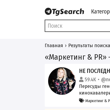
Катего
Главная
Результаты поиск
«Маркетинг & PR» 
НЕ ПОСЛЕДН
59.4K
@ne
Пересуды ген
кинокавалери
пехоты. Про р
Маркетинг & 
женскую долю