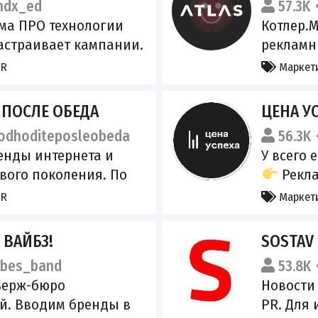
dx_ed
57.3K
lugi.ru/snet/696f822563
@awent
ма ПРО технологии
Котлер.
настраивает кампании.
рекламн
овлениями и обучаем
ведущих
PR
Маркети
. ВК:
своего д
ru/3SqW5m Яндекс Ярд:
@atlaste
 ПОСЛЕ ОБЕДА
ЦЕНА У
ru/3SqWSS Регистрация
https://
dhoditeposleobeda
56.3K
clck.ru/3QegMW
c3e6d784
енды интернета и
У всего 
вого поколения. По
Рекла
mickey
— @jaMa
PR
Маркети
и решени
единицы
 ВАЙБЗ!
SOSTAV
Книга
bes_band
53.8K
статус: h
ьерж-бюро
Новости 
й. Вводим бренды в
PR. Для