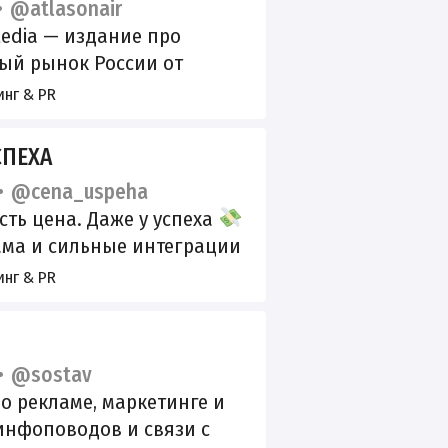
@atlasonair
osmm
Media — издание про
ый рынок России от
 экспертов и фанатов
нг & PR
ела. Служба заботы:
am А+:
СПЕХА
gosuslugi.ru/snet/67aa8c7a3
@cena_uspeha
395e2e2
есть цена. Даже у успеха
ма и сильные интеграции
sha Про деньги, мышление
нг & PR
я, за которые платят
, а получают миллионы.
, которая усиливает ваш
@sostav
ttps://expert-book.pro/
о рекламе, маркетинге и
 инфоповодов и связи с