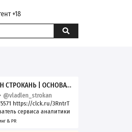
ТРОКАНЬ | ОСНОВАТЕЛЬ WILDBOX
@vladlen_strokan
5571 https://clck.ru/3RntrT
атель сервиса аналитики
ies: Wildbox.ru
Автор:
нг & PR
x_news
>15 лет в