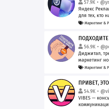
57.9K
@yn
https://gosus
Яндекс Рекла
8a80b1
для тех, кто 
Делимся обн
Маркетинг & 
работе с ними
https://clck.
ПОДХОДИТЕ
https://clck.
56.9K
@po
РКН: https://
Диджитал, тр
маркетинг но
рекламе - @l
Маркетинг & 
ПРИВЕТ, ЭТО
54.9K
@vi
VIBES — конс
коммуникаци