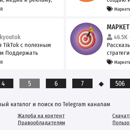
РКН - htt
новляют В реестре
эмоций,
PR
Маркети
lck.ru/3G2okg
продюси
контент
МАРКЕТ
проекти
kyoutok
46.5K
концепт
TikTok с полезным
Рассказ
забирае
м Поддержать
стратег
Намах Ш
tudonate
актуаль
PR
Маркети
маркети
@coopma
4
5
6
7
◆
506
й каталог и поиск по Telegram каналам
Жалоба на контент
Скачат
Правообладателям
Пользо