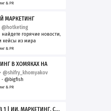
й: news@sostav.ru.
нг & PR
льная страница на портале
ps://knd.gov.ru/license?
Й МАРКЕТИНГ
b426afad41667c1b2e7®istryTy
@hotketing
ersPermission
 найдете горячие новости,
и кейсы из мира
нга, полезные советы и
нг & PR
ение для продвижения.
ичество: @agent_gr РКН:
ИНГ В ХОМЯКАХ НА
clck.ru/3TCNkn
@shifry_khomyakov
- @bigfish
нг & PR
1 | ИИ, МАРКЕТИНГ, СТАРТАПЫ