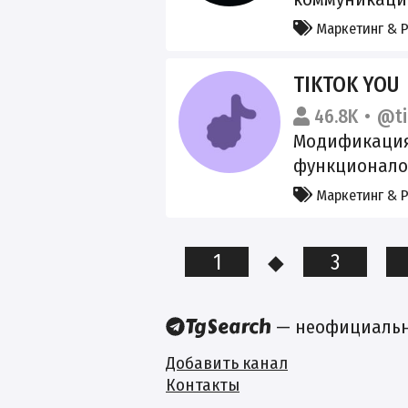
которые вдох
Маркетинг & 
РКН: https://c
TIKTOK YOU
46.8K
@ti
Модификация 
функционало
развитие: @t
Маркетинг & 
1
◆
3
— неофициальны
Добавить канал
Контакты