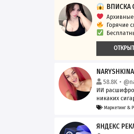
фонарики. Ре
ВПИСКА 
@neposledniy
Архивные
https://max.r
Горячие 
Регистрация 
Бесплатн
https://clck.
ОТКРЫ
NARYSHKIN
58.8K
@na
ИИ расшифров
никаких сига
сахара
• И
Маркетинг & 
в квадрате
https://clck.
ЯНДЕКС РЕК
в перечень P